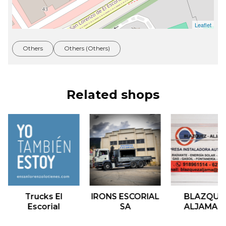
Leaflet
Others
Others (Others)
Related shops
&lsaquo; Previous
N
Trucks El
IRONS ESCORIAL
BLAZQUE
Escorial
SA
ALJAMA S
L
Trucks El Escorial
IRONS ESCORIAL SA
BLAZQUEZ ALJA