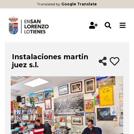
Translated by
Google Translate
Instalaciones martin
juez s.l.
&lsaquo; Previous
Next &rsa