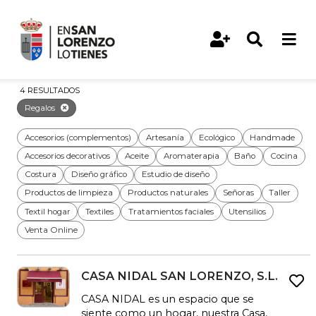
Regalos
4 RESULTADOS
Regalos
Accesorios (complementos)
Artesanía
Ecológico
Handmade
Accesorios decorativos
Aceite
Aromaterapia
Baño
Cocina
Costura
Diseño gráfico
Estudio de diseño
Productos de limpieza
Productos naturales
Señoras
Taller
Textil hogar
Textiles
Tratamientos faciales
Utensilios
Venta Online
CASA NIDAL SAN LORENZO, S.L.
CASA NIDAL es un espacio que se
siente como un hogar, nuestra Casa,