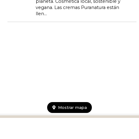
planeta. Cosmética local, sostenible y
vegana. Las cremas Puranatura están
llen...
Pura Natura Cosmética
Mostrar mapa